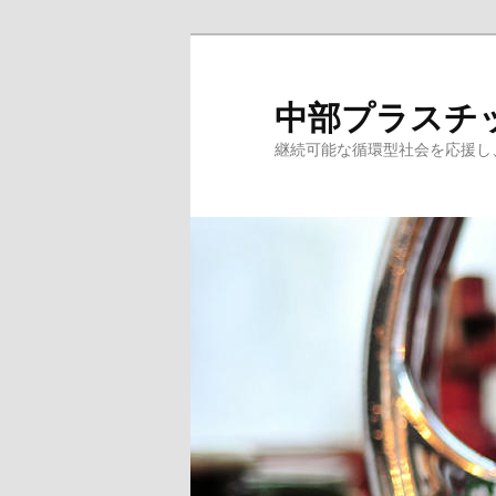
メ
サ
イ
ブ
ン
コ
中部プラスチ
コ
ン
継続可能な循環型社会を応援し
ン
テ
テ
ン
ン
ツ
ツ
へ
へ
移
移
動
動