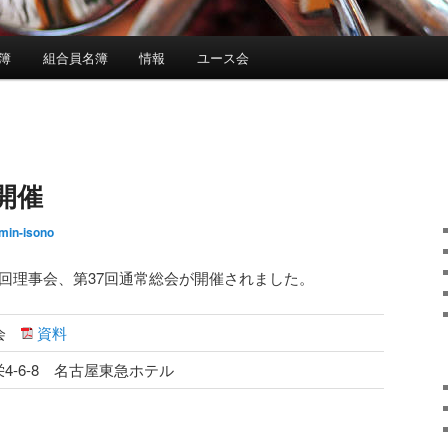
簿
組合員名簿
情報
ユース会
開催
min-isono
第2回理事会、第37回通常総会が開催されました。
総会
資料
4-6-8 名古屋東急ホテル