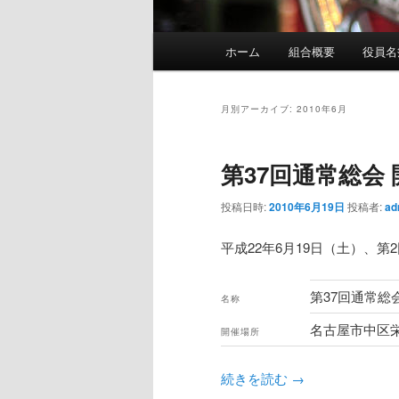
メ
ホーム
組合概要
役員名
イ
ン
メ
月別アーカイブ:
2010年6月
ニ
ュ
第37回通常総会 
ー
投稿日時:
2010年6月19日
投稿者:
ad
平成22年6月19日（土）、
第37回通常
名称
名古屋市中区栄
開催場所
続きを読む
→