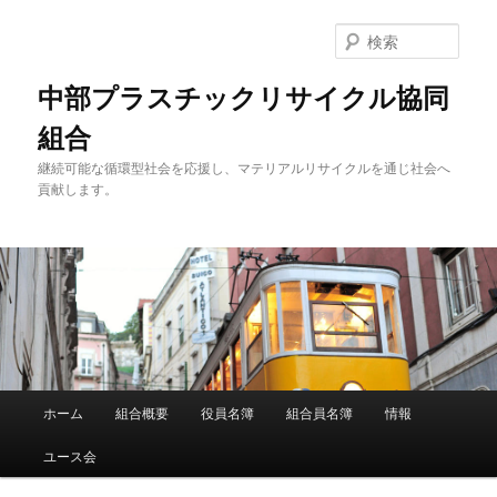
メ
サ
イ
ブ
検
ン
コ
索
コ
ン
中部プラスチックリサイクル協同
ン
テ
組合
テ
ン
ン
ツ
継続可能な循環型社会を応援し、マテリアルリサイクルを通じ社会へ
ツ
へ
貢献します。
へ
移
移
動
動
メ
ホーム
組合概要
役員名簿
組合員名簿
情報
イ
ン
ユース会
メ
ニ