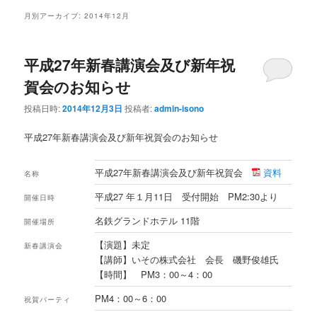
ュ
月別アーカイブ:
2014年12月
ー
平成27年新春講演会及び新年祝
賀会のお知らせ
投稿日時:
2014年12月3日
投稿者:
admin-isono
平成27年新春講演会及び新年祝賀会のお知らせ
平成27年新春講演会及び新年祝賀会
資料
名称
平成27 年１月11日 受付開始 PM2:30より
開催日時
名鉄グランドホテル 11階
開催場所
【演題】未定
新春講演会
【講師】いその株式会社 会長 磯野俊雄氏
【時間】 PM3：00～4：00
PM4：00～6：00
祝賀パーティ