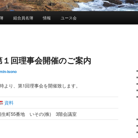
簿
組合員名簿
情報
ユース会
第１回理事会開催のご案内
min-isono
後3時より、第1回理事会を開催致します。
資料
生町55番地 いその(株) 3階会議室