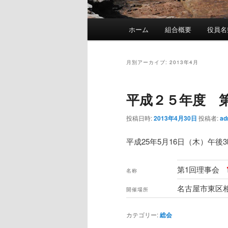
メ
ホーム
組合概要
役員名
イ
ン
メ
月別アーカイブ:
2013年4月
ニ
ュ
平成２５年度 
ー
投稿日時:
2013年4月30日
投稿者:
ad
平成25年5月16日（木）午
第1回理事会
名称
名古屋市東区相
開催場所
カテゴリー:
総会