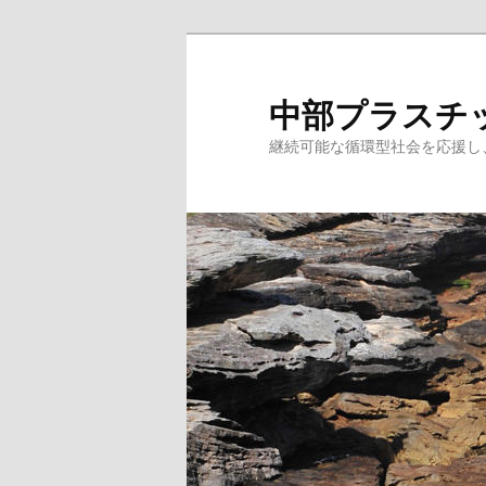
メ
サ
イ
ブ
ン
コ
中部プラスチ
コ
ン
継続可能な循環型社会を応援し
ン
テ
テ
ン
ン
ツ
ツ
へ
へ
移
移
動
動