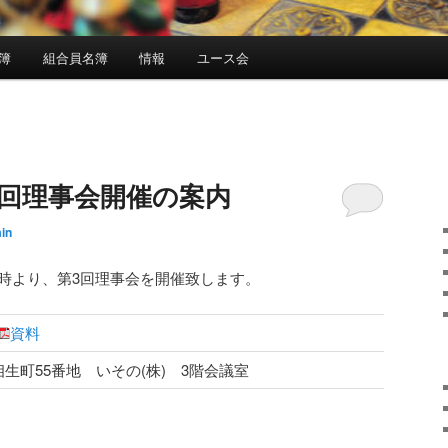
簿
組合員名簿
情報
ユース会
3回理事会開催の案内
in
3時より、第3回理事会を開催致します。
資料
生町55番地 いその(株) 3階会議室