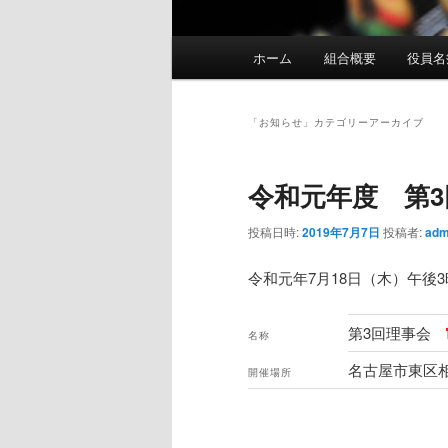
メ
ホーム
組合概要
役員名
イ
ン
メ
「
お知らせ
」カテゴリーアーカイブ
ニ
ュ
令和元年度 第
ー
投稿日時:
2019年7月7日
投稿者:
adm
令和元年7月18日（木）午後
第3回理事会
名称
名古屋市東区相
開催場所