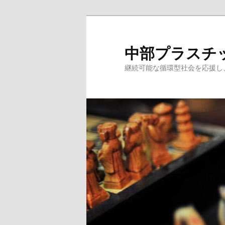
メ
サ
イ
ブ
ン
コ
中部プラスチ
コ
ン
継続可能な循環型社会を応援し
ン
テ
テ
ン
ン
ツ
ツ
へ
へ
移
移
動
動