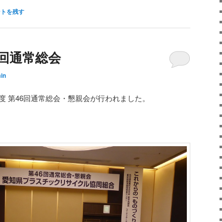
ントを残す
6回通常総会
in
年度 第46回通常総会・懇親会が行われました。